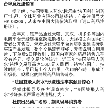
台肆意泛滥销售
据了解，“法国雙飛人药水”标示由“法国利佳制药
厂”出品、全球药业有限公司总经销，产品注册号为
HK-03206，从未在中国大陆依法取得《进口药品注
册证》。
近年来，该产品通过天猫、京东、拼多多等国内
电商平台无缝链接至跨境购板块，大规模面向国内消
费者公开售卖。笔者通过天猫平台跨境购渠道实际购
买该产品发现，整个交易流程顺畅，无需说明自用用
途，下单后2日即收到，跟国内商家的药品销售几乎
没有差异。据交易软件统计，近三年“法国雙飛人药
水”跨境交易额高达1.6亿元人民币，销售范围广、持
续时间长，早已超出个人自用、代购的范畴，形成了
组织化、规模化的跨境药品销售链条。
“法国雙飛人药水”涉嫌违法事实触目惊心！
经媒体报导及多方调查核实，“法国雙飛人药
水”涉嫌多项严重违法违规行为：
杜撰出品药厂名称，刻意误导消费者