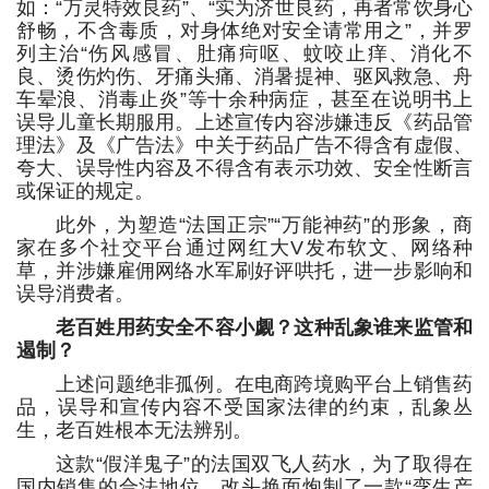
如：“万灵特效良药”、“实为济世良药，再者常饮身心
舒畅，不含毒质，对身体绝对安全请常用之”，并罗
列主治“伤风感冒、肚痛疴呕、蚊咬止痒、消化不
良、烫伤灼伤、牙痛头痛、消暑提神、驱风救急、舟
车晕浪、消毒止炎”等十余种病症，甚至在说明书上
误导儿童长期服用。上述宣传内容涉嫌违反《药品管
理法》及《广告法》中关于药品广告不得含有虚假、
夸大、误导性内容及不得含有表示功效、安全性断言
或保证的规定。
此外，为塑造“法国正宗”“万能神药”的形象，商
家在多个社交平台通过网红大V发布软文、网络种
草，并涉嫌雇佣网络水军刷好评哄托，进一步影响和
误导消费者。
老百姓用药安全不容小觑？这种乱象谁来监管和
遏制？
上述问题绝非孤例。在电商跨境购平台上销售药
品，误导和宣传内容不受国家法律的约束，乱象丛
生，老百姓根本无法辨别。
这款“假洋鬼子”的法国双飞人药水，为了取得在
国内销售的合法地位，改头换面炮制了一款“孪生产