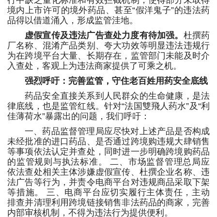
行中缺乏量化标准和有效拦截机制，使得部分未取得
境内上市许可的境外药品、甚至“假洋鬼子”的违法药
品得以借道涌入，形成监管洼地。
虚假宣传及违法广告查处力度有待加强。
杜撰药
厂名称、混淆产品类别、夸大功效等明显违法违规行
为在跨境平台大量、长期存在，监管部门未能及时介
入查处，客观上为违法商家提供了可乘之机。
强烈呼吁：完善监管，守住老百姓用药安全底线
药品安全直接关系到人民群众的生命健康，是法
律底线，也是监管红线。针对“法国雙飛人药水”及“利
佳薄荷水”暴露出的问题，我们呼吁：
一、药品监督管理局应尽快对上述产品是否构成
未经批准的进口药品、是否通过跨境购违规大肆销售
等事项依法认定并查处，同时进一步明确跨境购药品
的监管规则与执法标准。 二、市场监督管理总局应
依法查处相关主体涉嫌虚假宣传、杜撰企业名称、违
法广告等行为，并责令电商平台对违规商品采取下架
等措施。 三、电商平台应切实履行主体责任，主动
排查并清理利用跨境链接销售非法药品的商家，完善
内部审核机制，不得为违法行为提供便利。