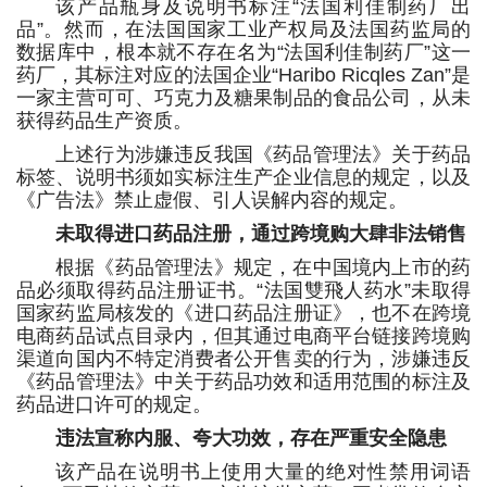
该产品瓶身及说明书标注“法国利佳制药厂出
品”。然而，在法国国家工业产权局及法国药监局的
数据库中，根本就不存在名为“法国利佳制药厂”这一
药厂，其标注对应的法国企业“Haribo Ricqles Zan”是
一家主营可可、巧克力及糖果制品的食品公司，从未
获得药品生产资质。
上述行为涉嫌违反我国《药品管理法》关于药品
标签、说明书须如实标注生产企业信息的规定，以及
《广告法》禁止虚假、引人误解内容的规定。
未取得进口药品注册，通过跨境购大肆非法销售
根据《药品管理法》规定，在中国境内上市的药
品必须取得药品注册证书。“法国雙飛人药水”未取得
国家药监局核发的《进口药品注册证》，也不在跨境
电商药品试点目录内，但其通过电商平台链接跨境购
渠道向国内不特定消费者公开售卖的行为，涉嫌违反
《药品管理法》中关于药品功效和适用范围的标注及
药品进口许可的规定。
违法宣称内服、夸大功效，存在严重安全隐患
该产品在说明书上使用大量的绝对性禁用词语