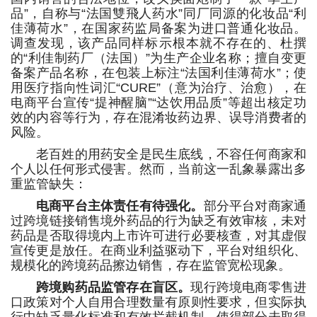
品”，自称与“法国雙飛人药水”同厂同源的化妆品“利
佳薄荷水”，在国家药监局备案为进口普通化妆品。
调查发现，该产品同样标示根本就不存在的、杜撰
的“利佳制药厂（法国）”为生产企业名称；擅自变更
备案产品名称，在包装上标注“法国利佳薄荷水”；使
用医疗指向性词汇“CURE”（意为治疗、治愈），在
电商平台宣传“提神醒脑”“达饮用品质”等超出核定功
效的内容等行为，存在混淆妆药边界、误导消费者的
风险。
老百姓的用药安全是民生底线，不容任何商家和
个人以任何形式侵害。然而，当前这一乱象暴露出多
重监管缺失：
电商平台主体责任有待强化。
部分平台对商家通
过跨境链接销售境外药品的行为缺乏有效审核，未对
药品是否取得境内上市许可进行必要核查，对其虚假
宣传更是放任。在商业利益驱动下，平台对组织化、
规模化的跨境药品擦边销售，存在监管宽松现象。
跨境购药品监管存在盲区。
现行跨境电商零售进
口政策对个人自用合理数量有原则性要求，但实际执