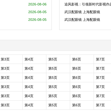
2026-08-06
追风影视：引领新时代影视作
2026-08-05
武汉配眼镜 上海配眼镜
2026-08-05
武汉配眼镜 上海配眼镜
第3页
第4页
第5页
第6页
第7页
第3页
第4页
第5页
第6页
第7页
第3页
第4页
第5页
第6页
第7页
第3页
第4页
第5页
第6页
第7页
第3页
第4页
第5页
第6页
第7页
第3页
第4页
第5页
第6页
第7页