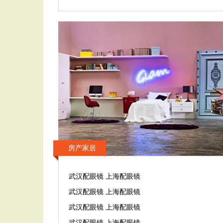
房产家居
武汉配眼镜 上海配眼镜
武汉配眼镜 上海配眼镜
武汉配眼镜 上海配眼镜
武汉配眼镜 上海配眼镜