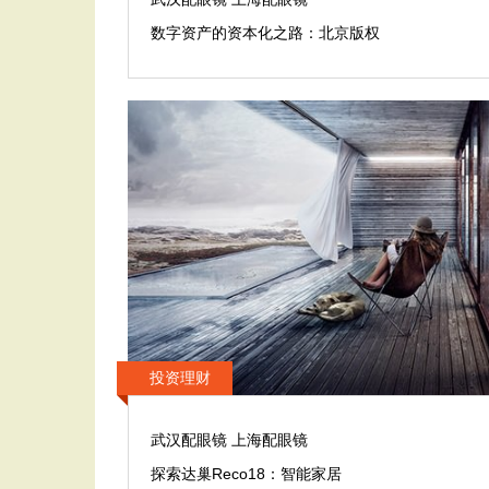
数字资产的资本化之路：北京版权
投资理财
武汉配眼镜 上海配眼镜
探索达巢Reco18：智能家居