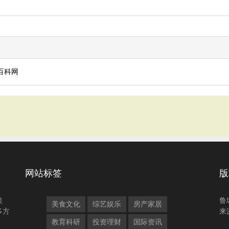
百科网
网站标签
版
娱
鲁
美食文化
综艺娱乐
房产家居
多方
来
教育科研
投资理财
国际资讯