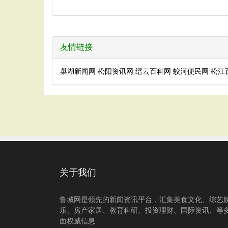
友情链接
巢湖新闻网
松阳资讯网
缙云百科网
蛟河便民网
松江
关于我们
鲁城网是领先的新闻资讯平台，汇集美食文化、综艺
乐、房产家居、教育科研、投资理财、国际资讯、等
面权威信息