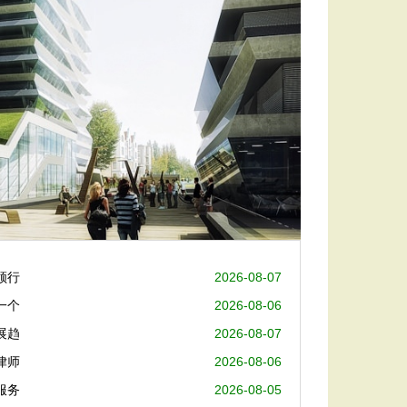
领行
2026-08-07
一个
2026-08-06
展趋
2026-08-07
律师
2026-08-06
服务
2026-08-05