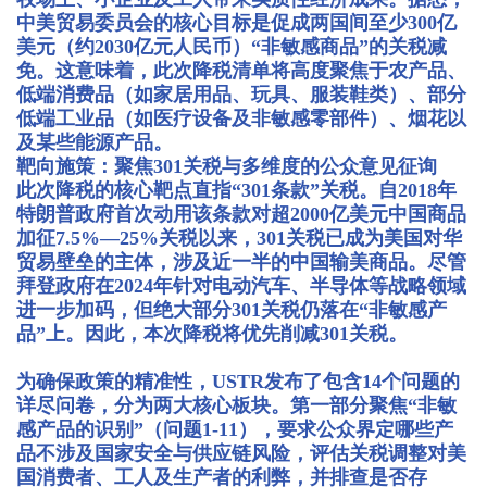
中美贸易委员会的核心目标是促成两国间至少300亿
美元（约2030亿元人民币）“非敏感商品”的关税减
免。这意味着，此次降税清单将高度聚焦于农产品、
低端消费品（如家居用品、玩具、服装鞋类）、部分
低端工业品（如医疗设备及非敏感零部件）、烟花以
及某些能源产品。
靶向施策：聚焦301关税与多维度的公众意见征询
此次降税的核心靶点直指“301条款”关税。自2018年
特朗普政府首次动用该条款对超2000亿美元中国商品
加征7.5%—25%关税以来，301关税已成为美国对华
贸易壁垒的主体，涉及近一半的中国输美商品。尽管
拜登政府在2024年针对电动汽车、半导体等战略领域
进一步加码，但绝大部分301关税仍落在“非敏感产
品”上。因此，本次降税将优先削减301关税。
为确保政策的精准性，USTR发布了包含14个问题的
详尽问卷，分为两大核心板块。第一部分聚焦“非敏
感产品的识别”（问题1-11），要求公众界定哪些产
品不涉及国家安全与供应链风险，评估关税调整对美
国消费者、工人及生产者的利弊，并排查是否存