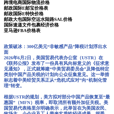
跨境电商国际物流价格
邮政国际E邮宝价格表
邮政国际E特快价格
邮政大包国际空运水陆路SAL价格
国际速递文件包裹经济价格
亚马逊FBA价格表
政策破冰：300亿美元“非敏感产品”降税计划浮出水
面
2026年6月2日，美国贸易代表办公室（USTR）在
《联邦公报》发布了一份具有风向标意义的《征求意
见通知》，正式就筹建“中美贸易委员会”及降低特定
类别中国产品关税的计划向公众征集意见。这一举措
标志着中美经贸关系正从“危机式应对”向“机制化管
理”转变。
根据USTR的规划，美方拟对部分中国产品恢复至“最
惠国”（MFN）税率，即取消所有额外加征关税。美
国贸易代表格里尔明确表示，此举旨在为美国农民、
牧场主、小企业及工人带来实质性经济成果。据悉，