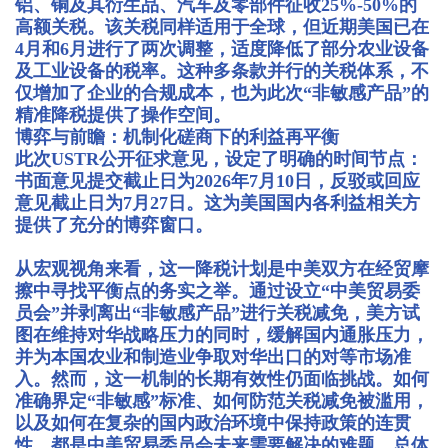
铝、铜及其衍生品、汽车及零部件征收25%-50%的
高额关税。该关税同样适用于全球，但近期美国已在
4月和6月进行了两次调整，适度降低了部分农业设备
及工业设备的税率。这种多条款并行的关税体系，不
仅增加了企业的合规成本，也为此次“非敏感产品”的
精准降税提供了操作空间。
博弈与前瞻：机制化磋商下的利益再平衡
此次USTR公开征求意见，设定了明确的时间节点：
书面意见提交截止日为2026年7月10日，反驳或回应
意见截止日为7月27日。这为美国国内各利益相关方
提供了充分的博弈窗口。
从宏观视角来看，这一降税计划是中美双方在经贸摩
擦中寻找平衡点的务实之举。通过设立“中美贸易委
员会”并剥离出“非敏感产品”进行关税减免，美方试
图在维持对华战略压力的同时，缓解国内通胀压力，
并为本国农业和制造业争取对华出口的对等市场准
入。然而，这一机制的长期有效性仍面临挑战。如何
准确界定“非敏感”标准、如何防范关税减免被滥用，
以及如何在复杂的国内政治环境中保持政策的连贯
性，都是中美贸易委员会未来需要解决的难题。总体