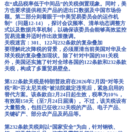
在“成品税率低于中间品”的关税倒置现象。同时，美
方也要求提供相关产品的进出口数据及中国市场份
额。第二部分则着眼于“中美贸易委员会的运作机
制”（问题12-14），探讨会议频率、清单动态调整方
式以及数据共享机制，以确保该委员会能够高效监控
贸易流量并适时作出政策微调。
关税迷宫：301、122与232条款的复杂叠加
要理解此次降税的背景，必须厘清当前美国对华及全
球关税的复杂叠加现状。除了针对中国的301关税
外，美国还实施了针对全球各国的122条款和232条款
关税，构成了多重贸易壁垒。
第122条款关税是特朗普政府在2026年2月因“对等关
税”和“芬太尼关税”被法院裁定违宪后，紧急启用的
替代方案。该条款自2月24日起生效，税率为10%，
有效期150天（至7月24日届满）。不过，该关税设有
大量豁免，包括已征收232关税的产品、电子产品、
关键矿产、部分农产品及药品等。
第232条款关税则以“国家安全”为由，针对钢铁、