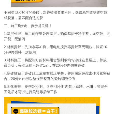
不同类型和尺寸的瓷砖，对瓷砖胶要求不同，选错易导致瓷砖空鼓
或脱落，需匹配合适的胶
二、施工
5
步走，步步是关键！
1.
基层处理：施工前仔细处理基层，确保基层干净平整，无空鼓、无
开裂、无油污
2.
材料搅拌：先加水再加粉，用电动搅拌器搅拌至无颗粒，静置
10
分钟再搅拌一次使用
3.
材料施工：将配制好的材料用齿型刮板均匀涂抹在基层上，并成一
条齿状，每次涂抹不超过
1
㎡，在
20
分钟内铺贴瓷砖
4.
瓷砖铺贴：瓷砖贴上后左右揉压平整，并用橡胶锤敲击使其紧密贴
合，
20
分钟内可以给没贴整齐的瓷砖调整位置
5.
固化养护：夏季
24
小时、冬季
48
小时内禁止踩踏、水淋，等完全
固化后才可以进行美缝等后续工作