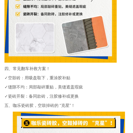
四、常见翻车补救方案！
✓空鼓砖：用吸盘取下，重涂胶补贴
✓缝隙不均：局部敲碎重贴，美缝遮盖瑕疵
✓瓷砖开裂：备同款砖，注胶修补或更换
五、
咖乐瓷砖胶，空鼓掉砖的
“克星”！