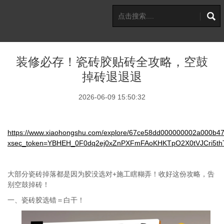
装修必存！瓷砖胶贴砖全攻略，空鼓
掉砖退退退
2026-06-09 15:50:32
https://www.xiaohongshu.com/explore/67ce58dd000000002a000b4
xsec_token=YBHEH_0F0dq2ej0xZnPXFmFAoKHKTpO2X0tVJCri5thT
大部分瓷砖掉落都是因为胶没选对
+
施工瞎糊弄！收好这份攻略，告
别空鼓掉砖！
一、
瓷砖胶选错＝白干！