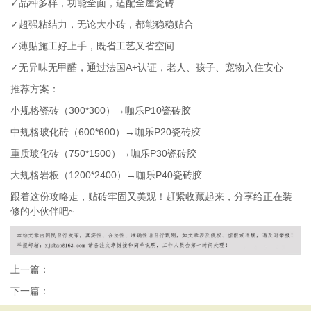
✓品种多样，功能全面，适配全屋瓷砖
✓超强粘结力，无论大小砖，都能稳稳贴合
✓薄贴施工好上手，既省工艺又省空间
✓无异味无甲醛，通过法国
A+
认证，老人、孩子、宠物入住安心
推荐方案：
小规格瓷砖（
300*300
）→咖乐
P10
瓷砖胶
中规格玻化砖（
600*600
）→咖乐
P20
瓷砖胶
重质玻化砖（
750*1500
）→咖乐
P30
瓷砖胶
大规格岩板（
1200*2400
）→咖乐
P40
瓷砖胶
跟着这份攻略走，贴砖牢固又美观！赶紧收藏起来，分享给正在装
修的小伙伴吧
~
上一篇：
下一篇：