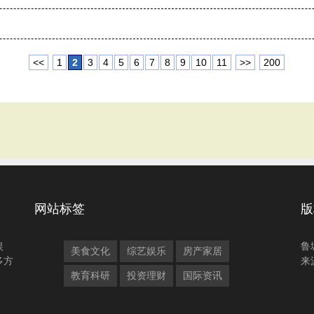
<<
1
2
3
4
5
6
7
8
9
10
11
>>
200
网站标签
版
娱
鲁
美食文化
综艺娱乐
房产家居
多方
来
教育科研
投资理财
国际资讯