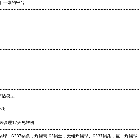
于一体的平台
评估模型
时代
医调理17天见转机
、6337锡条，焊锡膏 63锡丝，无铅焊锡球、6337锡条，巨一焊锡球