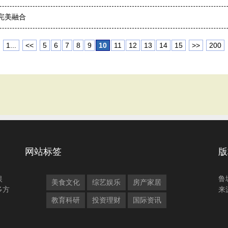
完美融合
1...
<<
5
6
7
8
9
10
11
12
13
14
15
>>
200
网站标签
版
娱
鲁
美食文化
综艺娱乐
房产家居
多方
来
教育科研
投资理财
国际资讯