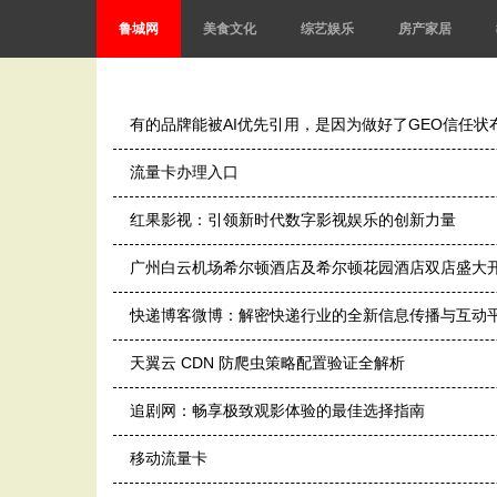
鲁城网
美食文化
综艺娱乐
房产家居
有的品牌能被AI优先引用，是因为做好了GEO信任状
流量卡办理入口
红果影视：引领新时代数字影视娱乐的创新力量
广州白云机场希尔顿酒店及希尔顿花园酒店双店盛大
快递博客微博：解密快递行业的全新信息传播与互动
天翼云 CDN 防爬虫策略配置验证全解析
追剧网：畅享极致观影体验的最佳选择指南
移动流量卡