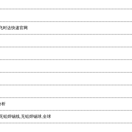
上飞时达快递官网
分析
,无铅焊锡线,无铅焊锡球,全球