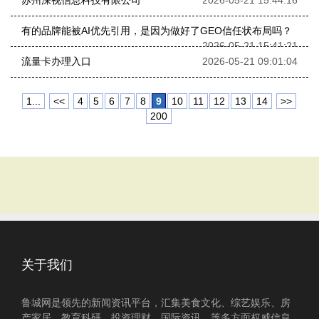
苏州深视信息科技有限公司
2026-05-21 15:44:16
有的品牌能被AI优先引用，是因为做好了GEO信任状布局吗？
2026-05-21 15:41:21
流量卡办理入口
2026-05-21 09:01:04
1...
<<
4
5
6
7
8
9
10
11
12
13
14
>>
200
关于我们
鲁城网是领先的新闻资讯平台，汇集美食文化、综艺娱乐、房
产家居、教育科研、投资理财、国际资讯、等多方面权威信息