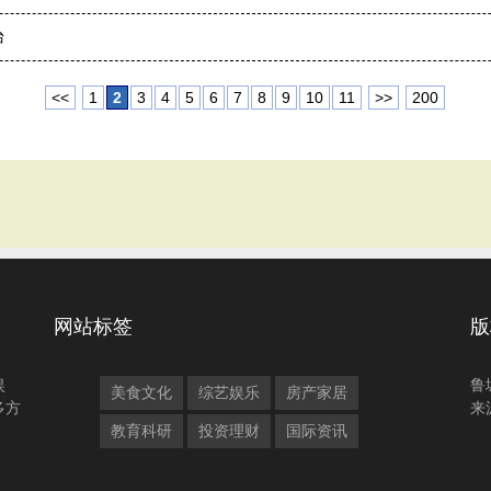
台
<<
1
2
3
4
5
6
7
8
9
10
11
>>
200
网站标签
版
娱
鲁
美食文化
综艺娱乐
房产家居
多方
来
教育科研
投资理财
国际资讯