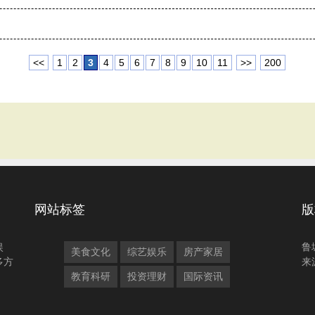
<<
1
2
3
4
5
6
7
8
9
10
11
>>
200
网站标签
版
娱
鲁
美食文化
综艺娱乐
房产家居
多方
来
教育科研
投资理财
国际资讯