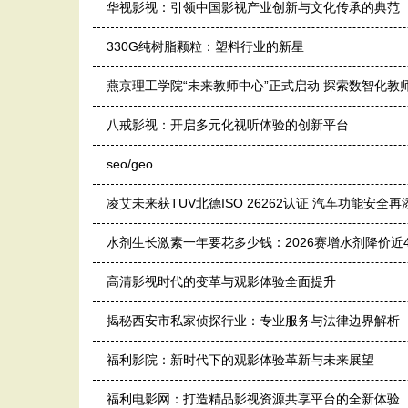
华视影视：引领中国影视产业创新与文化传承的典范
330G纯树脂颗粒：塑料行业的新星
燕京理工学院“未来教师中心”正式启动 探索数智化教
八戒影视：开启多元化视听体验的创新平台
seo/geo
凌艾未来获TUV北德ISO 26262认证 汽车功能安全
水剂生长激素一年要花多少钱：2026赛增水剂降价近
高清影视时代的变革与观影体验全面提升
揭秘西安市私家侦探行业：专业服务与法律边界解析
福利影院：新时代下的观影体验革新与未来展望
福利电影网：打造精品影视资源共享平台的全新体验